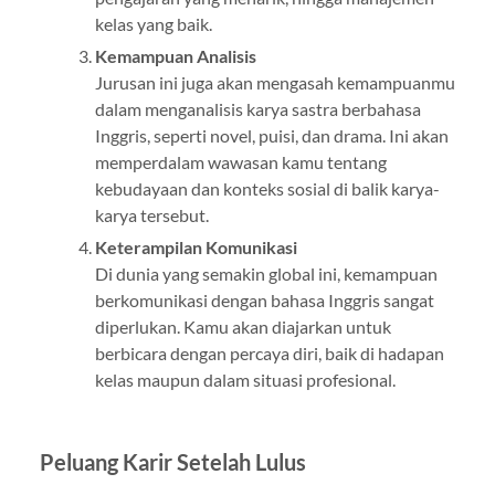
kelas yang baik.
Kemampuan Analisis
Jurusan ini juga akan mengasah kemampuanmu
dalam menganalisis karya sastra berbahasa
Inggris, seperti novel, puisi, dan drama. Ini akan
memperdalam wawasan kamu tentang
kebudayaan dan konteks sosial di balik karya-
karya tersebut.
Keterampilan Komunikasi
Di dunia yang semakin global ini, kemampuan
berkomunikasi dengan bahasa Inggris sangat
diperlukan. Kamu akan diajarkan untuk
berbicara dengan percaya diri, baik di hadapan
kelas maupun dalam situasi profesional.
Peluang Karir Setelah Lulus