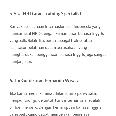
5.
Staf HRD atau Training Specialist
Banyak perusahaan internasional di Indonesia yang
mencari staf HRD dengan kemampuan bahasa Inggris
yang baik. Selain itu, peran sebagai trainer atau
fasilitator pelatihan dalam perusahaan yang
mengharuskan penggunaan bahasa Inggris juga sangat
menjanjikan.
6.
Tur Guide atau Pemandu Wisata
Jika kamu memiliki minat dalam dunia pariwisata,
menjadi tour guide untuk turis internasional adalah
pilihan menarik. Dengan kemampuan bahasa Inggris
yang baik, kamu dapat memberikan penjelasan