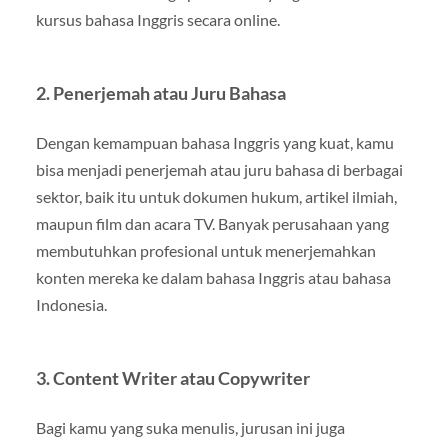
kursus bahasa Inggris secara online.
2.
Penerjemah atau Juru Bahasa
Dengan kemampuan bahasa Inggris yang kuat, kamu
bisa menjadi penerjemah atau juru bahasa di berbagai
sektor, baik itu untuk dokumen hukum, artikel ilmiah,
maupun film dan acara TV. Banyak perusahaan yang
membutuhkan profesional untuk menerjemahkan
konten mereka ke dalam bahasa Inggris atau bahasa
Indonesia.
3.
Content Writer atau Copywriter
Bagi kamu yang suka menulis, jurusan ini juga