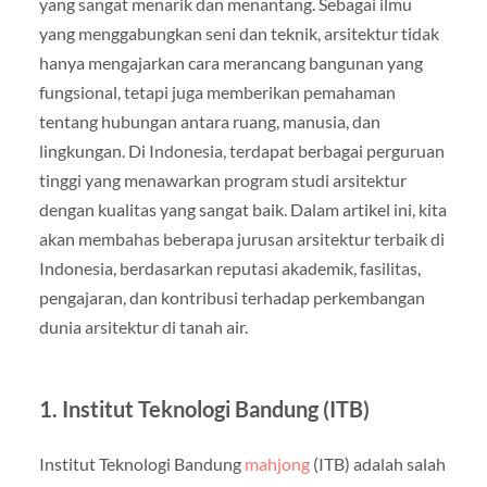
yang sangat menarik dan menantang. Sebagai ilmu
yang menggabungkan seni dan teknik, arsitektur tidak
hanya mengajarkan cara merancang bangunan yang
fungsional, tetapi juga memberikan pemahaman
tentang hubungan antara ruang, manusia, dan
lingkungan. Di Indonesia, terdapat berbagai perguruan
tinggi yang menawarkan program studi arsitektur
dengan kualitas yang sangat baik. Dalam artikel ini, kita
akan membahas beberapa jurusan arsitektur terbaik di
Indonesia, berdasarkan reputasi akademik, fasilitas,
pengajaran, dan kontribusi terhadap perkembangan
dunia arsitektur di tanah air.
1. Institut Teknologi Bandung (ITB)
Institut Teknologi Bandung
mahjong
(ITB) adalah salah