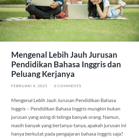
Mengenal Lebih Jauh Jurusan
Pendidikan Bahasa Inggris dan
Peluang Kerjanya
FEBRUARI 4, 2025
/
0 COMMENTS
Mengenal Lebih Jauh Jurusan Pendidikan Bahasa
Inggris – Pendidikan Bahasa Inggris mungkin bukan
jurusan yang asing di telinga banyak orang. Namun,
masih banyak yang bertanya-tanya, apakah jurusan ini
hanya berkutat pada pengajaran bahasa Inggris saja?