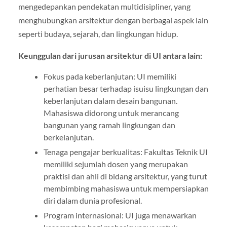
mengedepankan pendekatan multidisipliner, yang
menghubungkan arsitektur dengan berbagai aspek lain
seperti budaya, sejarah, dan lingkungan hidup.
Keunggulan dari jurusan arsitektur di UI antara lain:
Fokus pada keberlanjutan: UI memiliki
perhatian besar terhadap isuisu lingkungan dan
keberlanjutan dalam desain bangunan.
Mahasiswa didorong untuk merancang
bangunan yang ramah lingkungan dan
berkelanjutan.
Tenaga pengajar berkualitas: Fakultas Teknik UI
memiliki sejumlah dosen yang merupakan
praktisi dan ahli di bidang arsitektur, yang turut
membimbing mahasiswa untuk mempersiapkan
diri dalam dunia profesional.
Program internasional: UI juga menawarkan