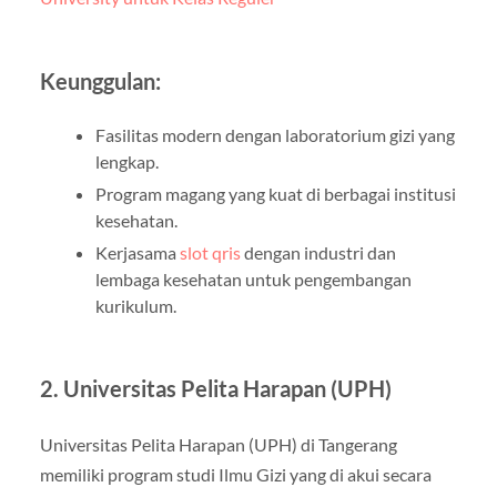
Keunggulan:
Fasilitas modern dengan laboratorium gizi yang
lengkap.
Program magang yang kuat di berbagai institusi
kesehatan.
Kerjasama
slot qris
dengan industri dan
lembaga kesehatan untuk pengembangan
kurikulum.
2. Universitas Pelita Harapan (UPH)
Universitas Pelita Harapan (UPH) di Tangerang
memiliki program studi Ilmu Gizi yang di akui secara