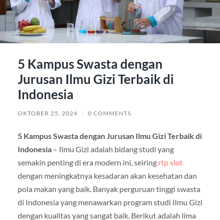
5 Kampus Swasta dengan
Jurusan Ilmu Gizi Terbaik di
Indonesia
OKTOBER 25, 2024
/
0 COMMENTS
5 Kampus Swasta dengan Jurusan Ilmu Gizi Terbaik di
Indonesia
– Ilmu Gizi adalah bidang studi yang
semakin penting di era modern ini, seiring
rtp slot
dengan meningkatnya kesadaran akan kesehatan dan
pola makan yang baik. Banyak perguruan tinggi swasta
di Indonesia yang menawarkan program studi Ilmu Gizi
dengan kualitas yang sangat baik. Berikut adalah lima