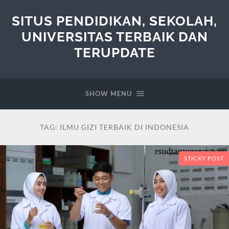
SITUS PENDIDIKAN, SEKOLAH,
UNIVERSITAS TERBAIK DAN
TERUPDATE
SHOW MENU
TAG:
ILMU GIZI TERBAIK DI INDONESIA
STICKY POST