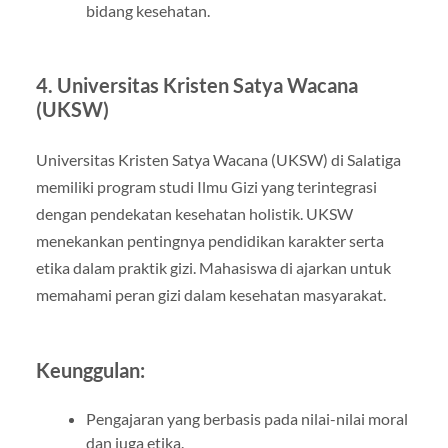
bidang kesehatan.
4. Universitas Kristen Satya Wacana
(UKSW)
Universitas Kristen Satya Wacana (UKSW) di Salatiga
memiliki program studi Ilmu Gizi yang terintegrasi
dengan pendekatan kesehatan holistik. UKSW
menekankan pentingnya pendidikan karakter serta
etika dalam praktik gizi. Mahasiswa di ajarkan untuk
memahami peran gizi dalam kesehatan masyarakat.
Keunggulan:
Pengajaran yang berbasis pada nilai-nilai moral
dan juga etika.