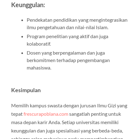
Keunggulan:
Pendekatan pendidikan yang mengintegrasikan
ilmu pengetahuan dan nilai-nilai Islam.
Program penelitian yang aktif dan juga
kolaboratif.
Dosen yang berpengalaman dan juga
berkomitmen terhadap pengembangan
mahasiswa.
Kesimpulan
Memilih kampus swasta dengan jurusan Ilmu Gizi yang
tepat
frescurapoblana.com
sangatlah penting untuk
masa depan karir Anda. Setiap universitas memiliki
keunggulan dan juga spesialisasi yang berbeda-beda,
sehingga calon mahasiswa perlu mempertimbangkan