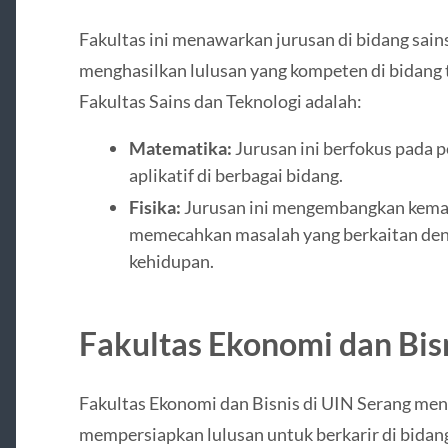
Fakultas ini menawarkan jurusan di bidang sain
menghasilkan lulusan yang kompeten di bidang 
Fakultas Sains dan Teknologi adalah:
Matematika:
Jurusan ini berfokus pada 
aplikatif di berbagai bidang.
Fisika:
Jurusan ini mengembangkan kem
memecahkan masalah yang berkaitan denga
kehidupan.
Fakultas Ekonomi dan Bis
Fakultas Ekonomi dan Bisnis di UIN Serang me
mempersiapkan lulusan untuk berkarir di bidan