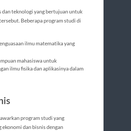
s dan teknologi yang bertujuan untuk
tersebut. Beberapa program studi di
penguasaan ilmu matematika yang
ampuan mahasiswa untuk
n ilmu fisika dan aplikasinya dalam
nis
nawarkan program studi yang
g ekonomi dan bisnis dengan