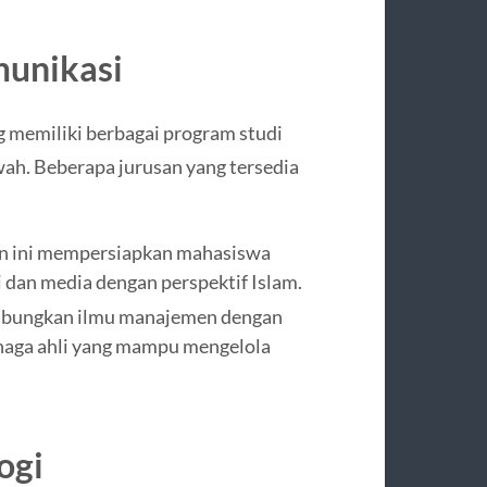
munikasi
 memiliki berbagai program studi
ah. Beberapa jurusan yang tersedia
n ini mempersiapkan mahasiswa
 dan media dengan perspektif Islam.
abungkan ilmu manajemen dengan
naga ahli yang mampu mengelola
ogi