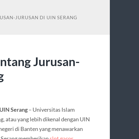
USAN-JURUSAN DI UIN SERANG
ntang Jurusan-
g
 UIN Serang
– Universitas Islam
, atau yang lebih dikenal dengan UIN
 negeri di Banten yang menawarkan
IN Serang memberikan
slot gacor