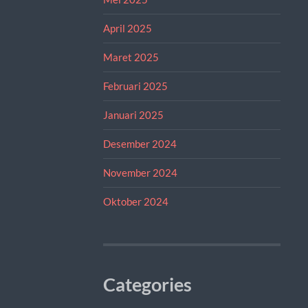
April 2025
Maret 2025
Februari 2025
Januari 2025
Desember 2024
November 2024
Oktober 2024
Categories