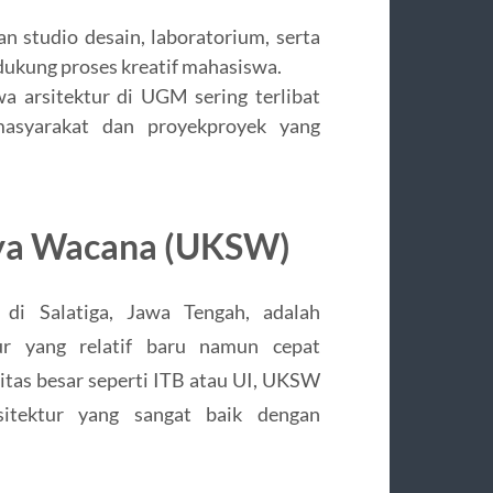
n studio desain, laboratorium, serta
dukung proses kreatif mahasiswa.
 arsitektur di UGM sering terlibat
asyarakat dan proyekproyek yang
atya Wacana (UKSW)
di Salatiga, Jawa Tengah, adalah
tur yang relatif baru namun cepat
itas besar seperti ITB atau UI, UKSW
sitektur yang sangat baik dengan