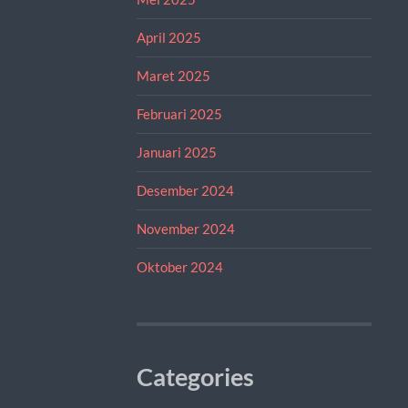
April 2025
Maret 2025
Februari 2025
Januari 2025
Desember 2024
November 2024
Oktober 2024
Categories