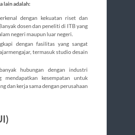
a lain adalah:
terkenal dengan kekuatan riset dan
anyak dosen dan peneliti di ITB yang
dalam negeri maupun luar negeri.
ngkapi dengan fasilitas yang sangat
jarmengajar, termasuk studio desain
 banyak hubungan dengan industri
ing mendapatkan kesempatan untuk
ang dan kerja sama dengan perusahaan
UI)