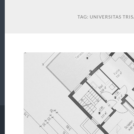
TAG:
UNIVERSITAS TRIS