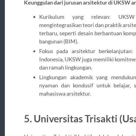
Keunggulan dari jurusan arsitektur di UKSW ant
Kurikulum yang relevan: UKSW
mengintegrasikan teori dan praktik arsi
terbaru, seperti desain berbantuan kom
bangunan (BIM).
Fokus pada arsitektur berkelanjutan: 
Indonesia, UKSW juga memiliki komitmen
dan ramah lingkungan.
Lingkungan akademik yang menduku
nyaman dan kondusif untuk belajar, s
mahasiswa arsitektur.
5. Universitas Trisakti (Us