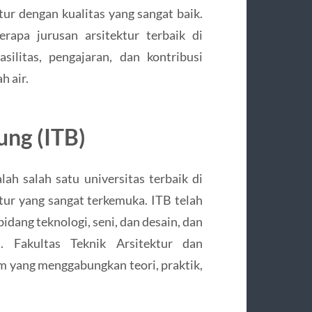
ur dengan kualitas yang sangat baik.
rapa jurusan arsitektur terbaik di
silitas, pengajaran, dan kontribusi
h air.
ung (ITB)
lah salah satu universitas terbaik di
tur yang sangat terkemuka. ITB telah
bidang teknologi, seni, dan desain, dan
i. Fakultas Teknik Arsitektur dan
 yang menggabungkan teori, praktik,