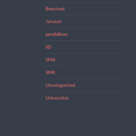
Beasiswa
Jurusan
pendidikan
SD
SMA
SMK
Uncategorized
Universitas