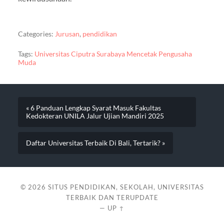
Categories:
Jurusan
,
pendidikan
Tags:
Universitas Ciputra Surabaya Mencetak Pengusaha
Muda
« 6 Panduan Lengkap Syarat Masuk Fakultas
Kedokteran UNILA Jalur Ujian Mandiri 2025
Daftar Universitas Terbaik Di Bali, Tertarik? »
© 2026
SITUS PENDIDIKAN, SEKOLAH, UNIVERSITAS
TERBAIK DAN TERUPDATE
—
UP ↑